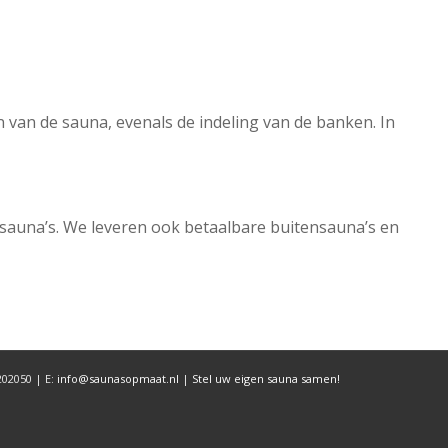
 van de sauna, evenals de indeling van de banken. In
nsauna’s. We leveren ook betaalbare buitensauna’s en
202050 | E:
info@saunasopmaat.nl
|
Stel uw eigen sauna samen!