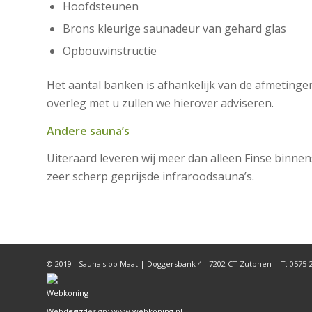
Hoofdsteunen
Brons kleurige saunadeur van gehard glas
Opbouwinstructie
Het aantal banken is afhankelijk van de afmetingen
overleg met u zullen we hierover adviseren.
Andere sauna’s
Uiteraard leveren wij meer dan alleen Finse binne
zeer scherp geprijsde infraroodsauna’s.
© 2019 - Sauna's op Maat | Doggersbank 4 - 7202 CT Zutphen | T: 0575-
webdesign:
www.webkoning.nl