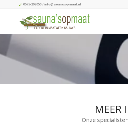
0575-202050
/ info@saunasopmaat.nl
MEER 
Onze specialiste